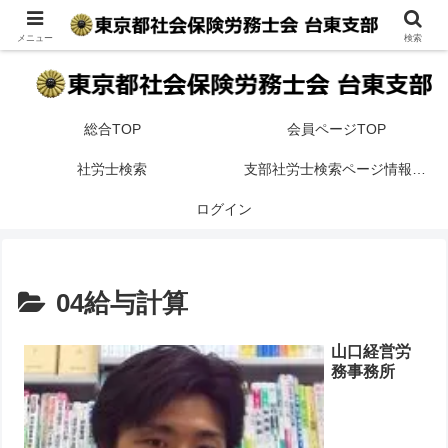
台東区内の開業・法人社会保険労務士事務所を地区・得意分野で検索が可
能です。
メニュー
検索
総合TOP
会員ページTOP
社労士検索
支部社労士検索ページ情報掲載案内
ログイン
04給与計算
山口経営労
務事務所