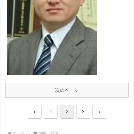
次のページ
前
次
1
2
3
へ
へ
ホーム
04給与計算