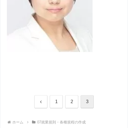
前
1
2
3
へ
ホーム
07就業規則・各種規程の作成