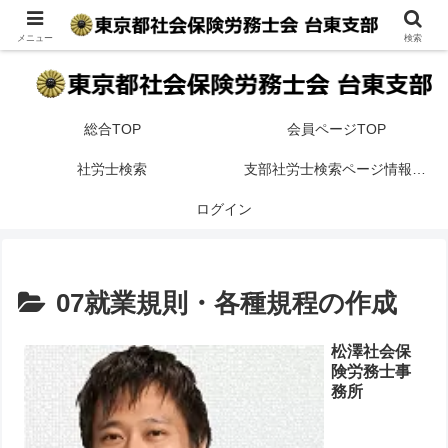
台東区内の開業・法人社会保険労務士事務所を地区・得意分野で検索が可
能です。
メニュー
検索
総合TOP
会員ページTOP
社労士検索
支部社労士検索ページ情報掲載案内
ログイン
07就業規則・各種規程の作成
松澤社会保
険労務士事
務所