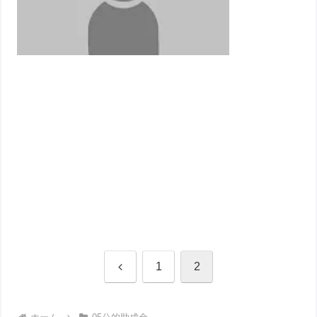
前
1
2
へ