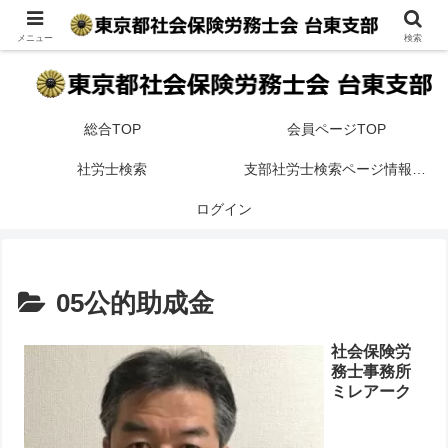
台東区内の開業・法人社会保険労務士事務所を地区・得意分野で検索が可
能です。
メニュー
検索
総合TOP
会員ページTOP
社労士検索
支部社労士検索ページ情報掲載案内
ログイン
05公的助成金
社会保険労
務士事務所
ミレアーク